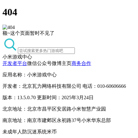
404
额~这个页面暂时不见了
小米游戏中心
开发者平台
微信公众号
微博主页
商务合作
应用名称：小米游戏中心
开发者：北京瓦力网络科技有限公司 电话：010-60606666
版本：13.5.0.70 更新时间：2025年3月24日
北京地址：北京市昌平区安居路小米智慧产业园
南京地址：南京市建邺区永初路37号小米华东总部
未成年人防沉迷系统
米币