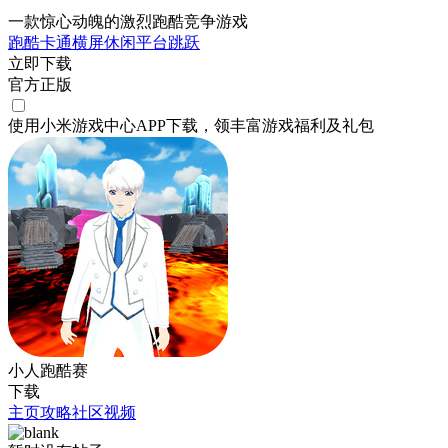
一款惊心动魄的激烈跑酷竞争游戏
跑酷
卡通
横屏
休闲
平台跳跃
立即下载
官方正版
使用小米游戏中心APP
下载
，领丰富游戏
福利
及
礼包
小人跑酷赛
下载
主页
攻略
社区
视频