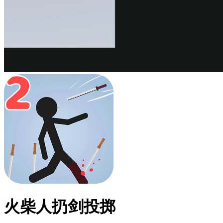
火柴人扔剑投掷