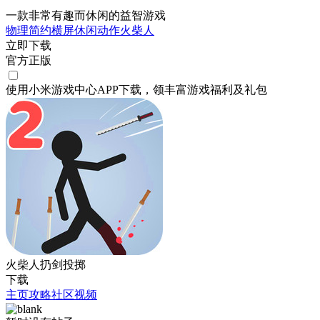
一款非常有趣而休闲的益智游戏
物理
简约
横屏
休闲
动作
火柴人
立即下载
官方正版
使用小米游戏中心APP
下载
，领丰富游戏
福利
及
礼包
火柴人扔剑投掷
下载
主页
攻略
社区
视频