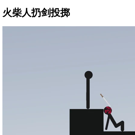
火柴人扔剑投掷