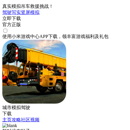
真实模拟吊车救援挑战！
驾驶
写实
竖屏
模拟
立即下载
官方正版
使用小米游戏中心APP
下载
，领丰富游戏
福利
及
礼包
城市模拟驾驶
下载
主页
攻略
社区
视频