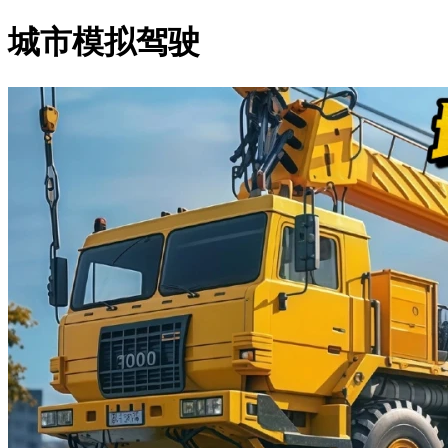
城市模拟驾驶