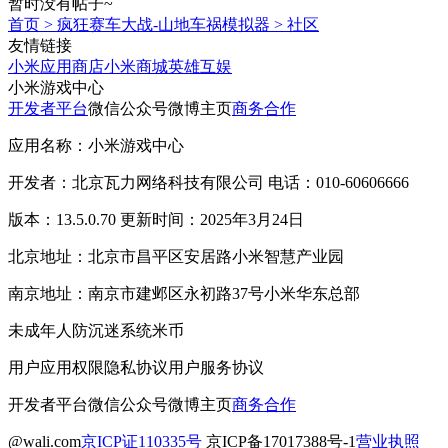
暂时没有帖子~
首页
>
疯狂赛车大战-山地车祸模拟器
>
社区
友情链接
小米应用商店
小米商城
英雄互娱
小米游戏中心
开发者平台
微信公众号
微博主页
商务合作
应用名称：小米游戏中心
开发者：北京瓦力网络科技有限公司 电话：010-60606666
版本：13.5.0.70 更新时间：2025年3月24日
北京地址：北京市昌平区安居路小米智慧产业园
南京地址：南京市建邺区永初路37号小米华东总部
未成年人防沉迷系统
米币
用户应用权限
隐私协议
用户服务协议
开发者平台
微信公众号
微博主页
商务合作
@wali.com
京ICP证110335号
京ICP备17017388号-1
营业执照