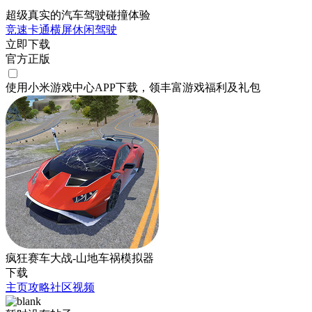
超级真实的汽车驾驶碰撞体验
竞速
卡通
横屏
休闲
驾驶
立即下载
官方正版
使用小米游戏中心APP
下载
，领丰富游戏
福利
及
礼包
疯狂赛车大战-山地车祸模拟器
下载
主页
攻略
社区
视频