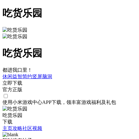
吃货乐园
吃货乐园
都进我口里！
休闲
益智
简约
竖屏
脑洞
立即下载
官方正版
使用小米游戏中心APP
下载
，领丰富游戏
福利
及
礼包
吃货乐园
下载
主页
攻略
社区
视频