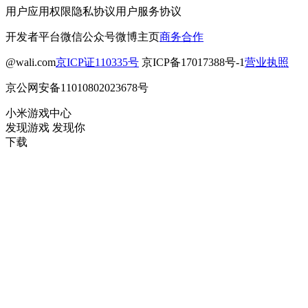
用户应用权限
隐私协议
用户服务协议
开发者平台
微信公众号
微博主页
商务合作
@wali.com
京ICP证110335号
京ICP备17017388号-1
营业执照
京公网安备11010802023678号
小米游戏中心
发现游戏 发现你
下载