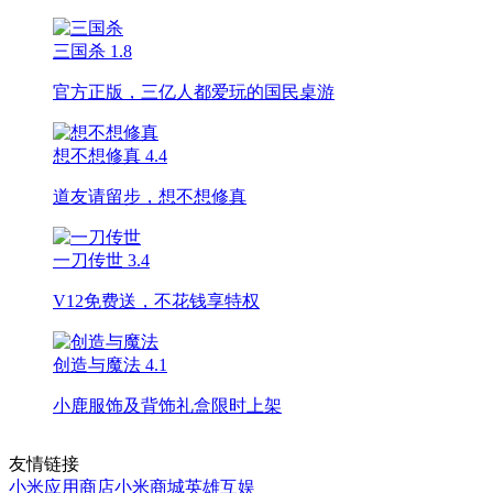
三国杀
1.8
官方正版，三亿人都爱玩的国民桌游
想不想修真
4.4
道友请留步，想不想修真
一刀传世
3.4
V12免费送，不花钱享特权
创造与魔法
4.1
小鹿服饰及背饰礼盒限时上架
友情链接
小米应用商店
小米商城
英雄互娱