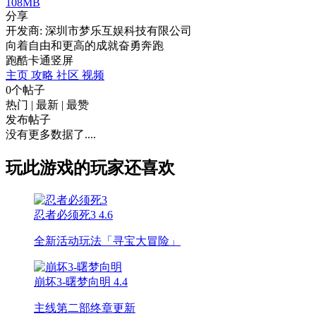
108MB
分享
开发商: 深圳市梦乐互娱科技有限公司
向着自由和更高的成就奋勇奔跑
跑酷
卡通
竖屏
主页
攻略
社区
视频
0个帖子
热门
|
最新
|
最赞
发布帖子
没有更多数据了....
玩此游戏的玩家还喜欢
忍者必须死3
4.6
全新活动玩法「寻宝大冒险」
崩坏3-曙梦向明
4.4
主线第二部终章更新