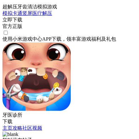
超解压牙齿清洁模拟游戏
模拟
卡通
竖屏
医疗
解压
立即下载
官方正版
使用小米游戏中心APP
下载
，领丰富游戏
福利
及
礼包
牙医诊所
下载
主页
攻略
社区
视频