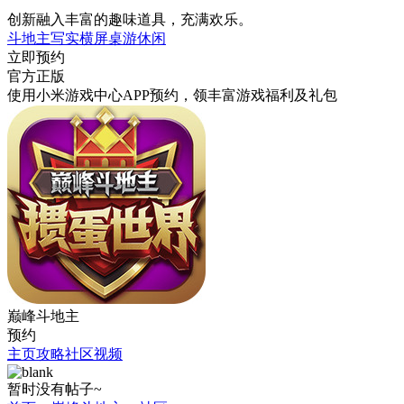
创新融入丰富的趣味道具，充满欢乐。
斗地主
写实
横屏
桌游
休闲
立即预约
官方正版
使用小米游戏中心APP
预约
，领丰富游戏
福利
及
礼包
巅峰斗地主
预约
主页
攻略
社区
视频
暂时没有帖子~