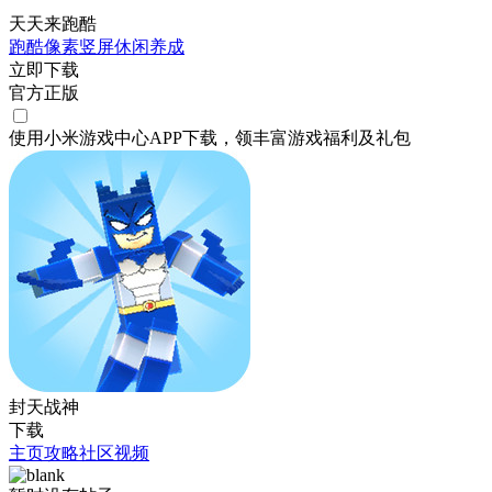
天天来跑酷
跑酷
像素
竖屏
休闲
养成
立即下载
官方正版
使用小米游戏中心APP
下载
，领丰富游戏
福利
及
礼包
封天战神
下载
主页
攻略
社区
视频