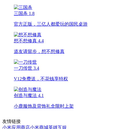
三国杀
1.8
官方正版，三亿人都爱玩的国民桌游
想不想修真
4.4
道友请留步，想不想修真
一刀传世
3.4
V12免费送，不花钱享特权
创造与魔法
4.1
小鹿服饰及背饰礼盒限时上架
友情链接
小米应用商店
小米商城
英雄互娱