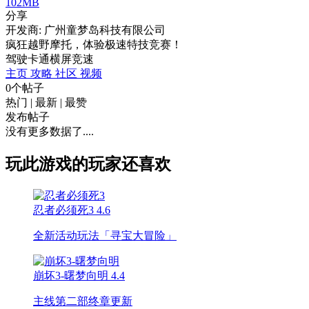
102MB
分享
开发商: 广州童梦岛科技有限公司
疯狂越野摩托，体验极速特技竞赛！
驾驶
卡通
横屏
竞速
主页
攻略
社区
视频
0个帖子
热门
|
最新
|
最赞
发布帖子
没有更多数据了....
玩此游戏的玩家还喜欢
忍者必须死3
4.6
全新活动玩法「寻宝大冒险」
崩坏3-曙梦向明
4.4
主线第二部终章更新