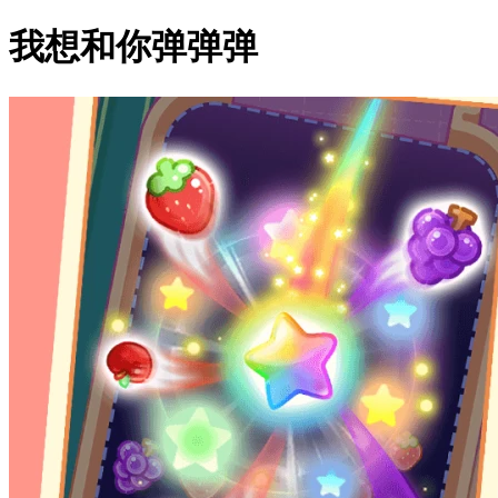
我想和你弹弹弹