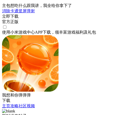
主包想吃什么跟我讲，我全给你拿下了
消除
卡通
竖屏
弹射
立即下载
官方正版
使用小米游戏中心APP
下载
，领丰富游戏
福利
及
礼包
我想和你弹弹弹
下载
主页
攻略
社区
视频