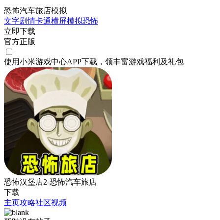
恐怖汽车旅店模拟
文字剧情
卡通
横屏
模拟
恐怖
立即下载
官方正版
使用小米游戏中心APP
下载
，领丰富游戏
福利
及
礼包
恐怖汉堡店2-恐怖汽车旅店
下载
主页
攻略
社区
视频