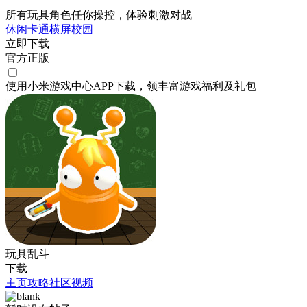
所有玩具角色任你操控，体验刺激对战
休闲
卡通
横屏
校园
立即下载
官方正版
使用小米游戏中心APP
下载
，领丰富游戏
福利
及
礼包
玩具乱斗
下载
主页
攻略
社区
视频