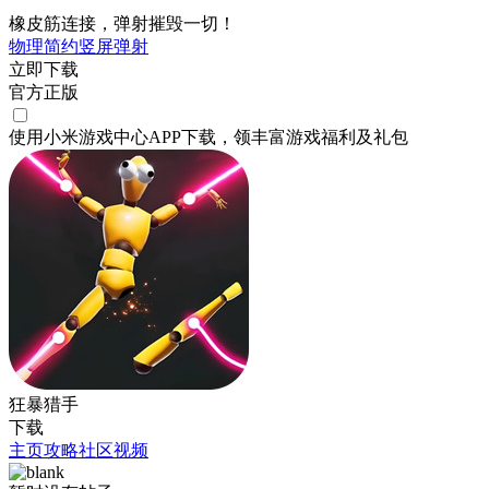
橡皮筋连接，弹射摧毁一切！
物理
简约
竖屏
弹射
立即下载
官方正版
使用小米游戏中心APP
下载
，领丰富游戏
福利
及
礼包
狂暴猎手
下载
主页
攻略
社区
视频