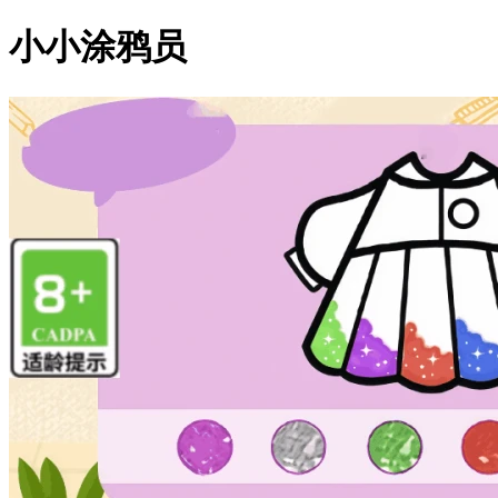
小小涂鸦员