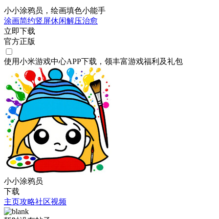
小小涂鸦员，绘画填色小能手
涂画
简约
竖屏
休闲
解压
治愈
立即下载
官方正版
使用小米游戏中心APP
下载
，领丰富游戏
福利
及
礼包
小小涂鸦员
下载
主页
攻略
社区
视频