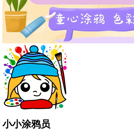
小小涂鸦员