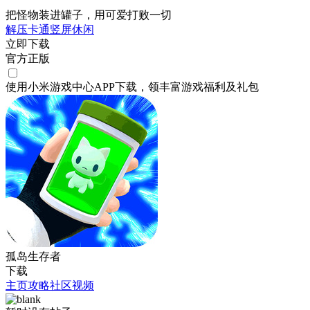
把怪物装进罐子，用可爱打败一切
解压
卡通
竖屏
休闲
立即下载
官方正版
使用小米游戏中心APP
下载
，领丰富游戏
福利
及
礼包
孤岛生存者
下载
主页
攻略
社区
视频