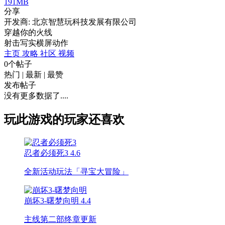
191MB
分享
开发商: 北京智慧玩科技发展有限公司
穿越你的火线
射击
写实
横屏
动作
主页
攻略
社区
视频
0个帖子
热门
|
最新
|
最赞
发布帖子
没有更多数据了....
玩此游戏的玩家还喜欢
忍者必须死3
4.6
全新活动玩法「寻宝大冒险」
崩坏3-曙梦向明
4.4
主线第二部终章更新