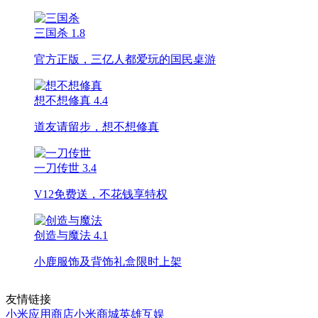
三国杀
1.8
官方正版，三亿人都爱玩的国民桌游
想不想修真
4.4
道友请留步，想不想修真
一刀传世
3.4
V12免费送，不花钱享特权
创造与魔法
4.1
小鹿服饰及背饰礼盒限时上架
友情链接
小米应用商店
小米商城
英雄互娱