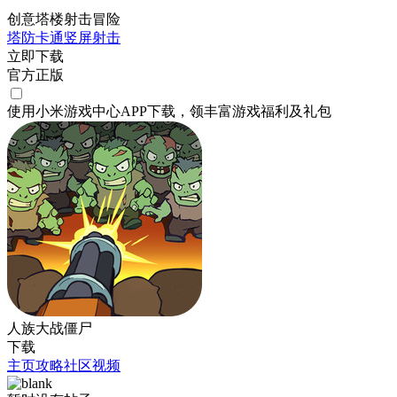
创意塔楼射击冒险
塔防
卡通
竖屏
射击
立即下载
官方正版
使用小米游戏中心APP
下载
，领丰富游戏
福利
及
礼包
人族大战僵尸
下载
主页
攻略
社区
视频