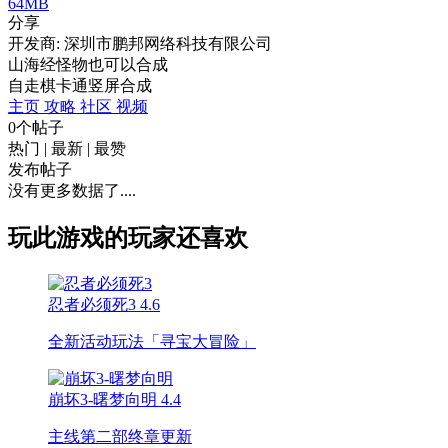
64MB
分享
开发商: 深圳市鹏邦网络科技有限公司
山海经怪物也可以合成
自走棋
卡通
竖屏
合成
主页
攻略
社区
视频
0个帖子
热门
|
最新
|
最赞
发布帖子
没有更多数据了....
玩此游戏的玩家还喜欢
忍者必须死3
4.6
全新活动玩法「寻宝大冒险」
崩坏3-曙梦向明
4.4
主线第二部终章更新