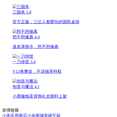
三国杀
1.8
官方正版，三亿人都爱玩的国民桌游
想不想修真
4.4
道友请留步，想不想修真
一刀传世
3.4
V12免费送，不花钱享特权
创造与魔法
4.1
小鹿服饰及背饰礼盒限时上架
友情链接
小米应用商店
小米商城
英雄互娱