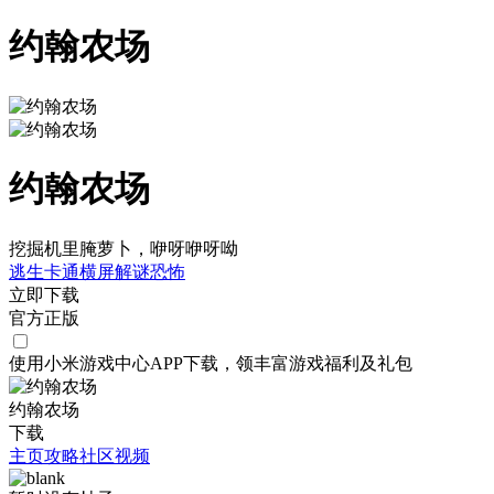
约翰农场
约翰农场
挖掘机里腌萝卜，咿呀咿呀呦
逃生
卡通
横屏
解谜
恐怖
立即下载
官方正版
使用小米游戏中心APP
下载
，领丰富游戏
福利
及
礼包
约翰农场
下载
主页
攻略
社区
视频