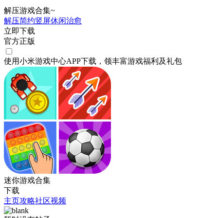
解压游戏合集~
解压
简约
竖屏
休闲
治愈
立即下载
官方正版
使用小米游戏中心APP
下载
，领丰富游戏
福利
及
礼包
迷你游戏合集
下载
主页
攻略
社区
视频