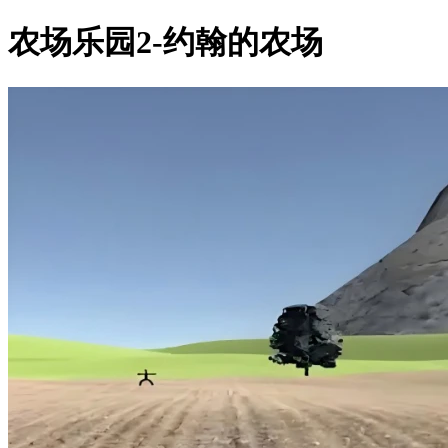
农场乐园2-约翰的农场