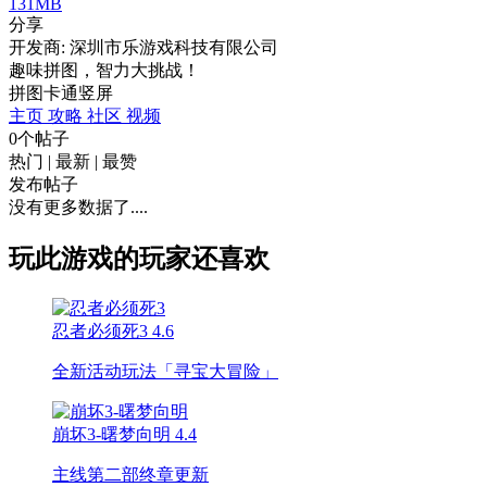
131MB
分享
开发商: 深圳市乐游戏科技有限公司
趣味拼图，智力大挑战！
拼图
卡通
竖屏
主页
攻略
社区
视频
0个帖子
热门
|
最新
|
最赞
发布帖子
没有更多数据了....
玩此游戏的玩家还喜欢
忍者必须死3
4.6
全新活动玩法「寻宝大冒险」
崩坏3-曙梦向明
4.4
主线第二部终章更新