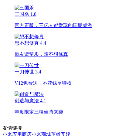
三国杀
1.8
官方正版，三亿人都爱玩的国民桌游
想不想修真
4.4
道友请留步，想不想修真
一刀传世
3.4
V12免费送，不花钱享特权
创造与魔法
4.1
年度限定三栖坐骑来袭
友情链接
小米应用商店
小米商城
英雄互娱