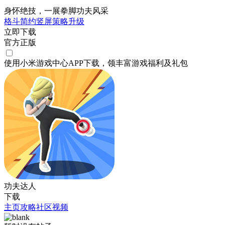
身怀绝技，一展拳脚功夫风采
格斗
简约
竖屏
策略
升级
立即下载
官方正版
使用小米游戏中心APP
下载
，领丰富游戏
福利
及
礼包
功夫达人
下载
主页
攻略
社区
视频