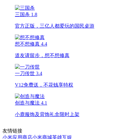
三国杀
1.8
官方正版，三亿人都爱玩的国民桌游
想不想修真
4.4
道友请留步，想不想修真
一刀传世
3.4
V12免费送，不花钱享特权
创造与魔法
4.1
小鹿服饰及背饰礼盒限时上架
友情链接
小米应用商店
小米商城
英雄互娱