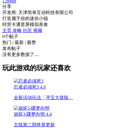
128MB
分享
开发商: 天津简单互动科技有限公司
打造属于你的迷你小镇
经营
卡通
竖屏
模拟
美食
主页
攻略
社区
视频
0个帖子
热门
|
最新
|
最赞
发布帖子
没有更多数据了....
玩此游戏的玩家还喜欢
忍者必须死3
4.6
全新活动玩法「寻宝大冒险」
崩坏3-曙梦向明
4.4
主线第二部终章更新