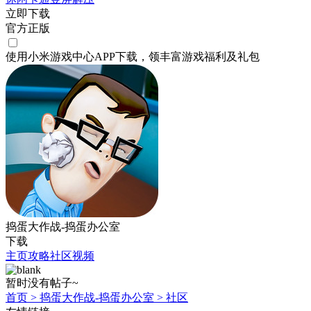
立即下载
官方正版
使用小米游戏中心APP
下载
，领丰富游戏
福利
及
礼包
捣蛋大作战-捣蛋办公室
下载
主页
攻略
社区
视频
暂时没有帖子~
首页
>
捣蛋大作战-捣蛋办公室
>
社区