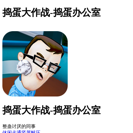
捣蛋大作战-捣蛋办公室
捣蛋大作战-捣蛋办公室
整蛊讨厌的同事
休闲
卡通
竖屏
解压