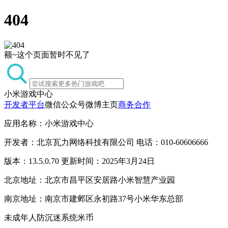
404
额~这个页面暂时不见了
小米游戏中心
开发者平台
微信公众号
微博主页
商务合作
应用名称：小米游戏中心
开发者：北京瓦力网络科技有限公司 电话：010-60606666
版本：13.5.0.70 更新时间：2025年3月24日
北京地址：北京市昌平区安居路小米智慧产业园
南京地址：南京市建邺区永初路37号小米华东总部
未成年人防沉迷系统
米币