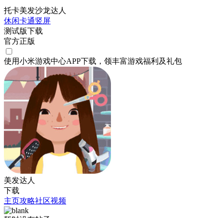
托卡美发沙龙达人
休闲
卡通
竖屏
测试版下载
官方正版
使用小米游戏中心APP
下载
，领丰富游戏
福利
及
礼包
美发达人
下载
主页
攻略
社区
视频