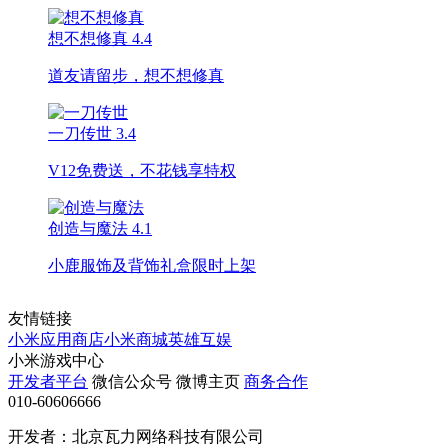
想不想修真
4.4
道友请留步，想不想修真
一刀传世
3.4
V12免费送，不花钱享特权
创造与魔法
4.1
小鹿服饰及背饰礼盒限时上架
友情链接
小米应用商店
小米商城
英雄互娱
小米游戏中心
开发者平台
微信公众号
微博主页
商务合作
010-60606666
开发者：北京瓦力网络科技有限公司