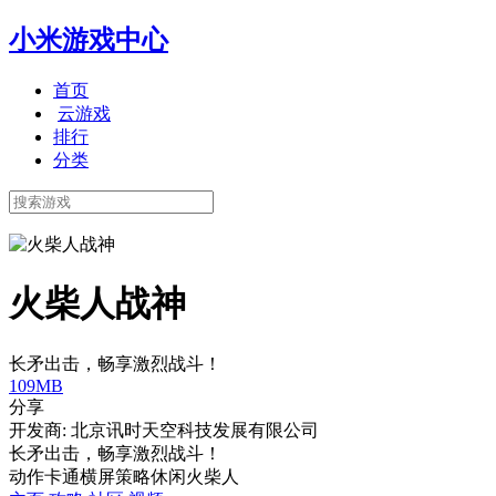
小米游戏中心
首页
云游戏
排行
分类
火柴人战神
长矛出击，畅享激烈战斗！
109MB
分享
开发商: 北京讯时天空科技发展有限公司
长矛出击，畅享激烈战斗！
动作
卡通
横屏
策略
休闲
火柴人