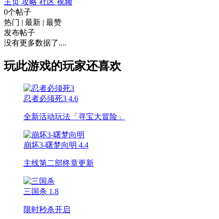
主页
攻略
社区
视频
0个帖子
热门
|
最新
|
最赞
发布帖子
没有更多数据了....
玩此游戏的玩家还喜欢
忍者必须死3
4.6
全新活动玩法「寻宝大冒险」
崩坏3-曙梦向明
4.4
主线第二部终章更新
三国杀
1.8
限时秒杀开启