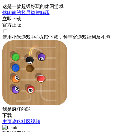
这是一款超级好玩的休闲游戏
休闲
简约
竖屏
益智
解压
立即下载
官方正版
使用小米游戏中心APP
下载
，领丰富游戏
福利
及
礼包
我是疯狂的球
下载
主页
攻略
社区
视频