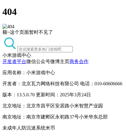
404
额~这个页面暂时不见了
小米游戏中心
开发者平台
微信公众号
微博主页
商务合作
应用名称：小米游戏中心
开发者：北京瓦力网络科技有限公司 电话：010-60606666
版本：13.5.0.70 更新时间：2025年3月24日
北京地址：北京市昌平区安居路小米智慧产业园
南京地址：南京市建邺区永初路37号小米华东总部
未成年人防沉迷系统
米币