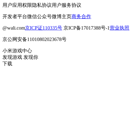
用户应用权限
隐私协议
用户服务协议
开发者平台
微信公众号
微博主页
商务合作
@wali.com
京ICP证110335号
京ICP备17017388号-1
营业执照
京公网安备11010802023678号
小米游戏中心
发现游戏 发现你
下载