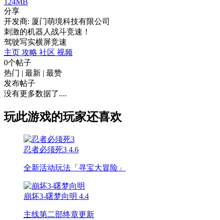
124MB
分享
开发商: 厦门萌境科技有限公司
刺激的机器人战斗竞速！
驾驶
写实
横屏
竞速
主页
攻略
社区
视频
0个帖子
热门
|
最新
|
最赞
发布帖子
没有更多数据了....
玩此游戏的玩家还喜欢
忍者必须死3
4.6
全新活动玩法「寻宝大冒险」
崩坏3-曙梦向明
4.4
主线第二部终章更新