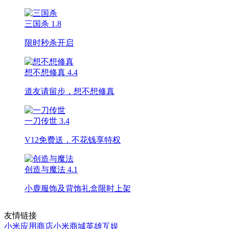
三国杀
1.8
限时秒杀开启
想不想修真
4.4
道友请留步，想不想修真
一刀传世
3.4
V12免费送，不花钱享特权
创造与魔法
4.1
小鹿服饰及背饰礼盒限时上架
友情链接
小米应用商店
小米商城
英雄互娱