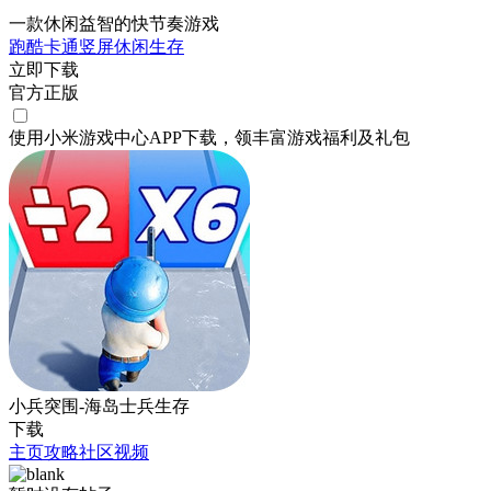
一款休闲益智的快节奏游戏
跑酷
卡通
竖屏
休闲
生存
立即下载
官方正版
使用小米游戏中心APP
下载
，领丰富游戏
福利
及
礼包
小兵突围-海岛士兵生存
下载
主页
攻略
社区
视频