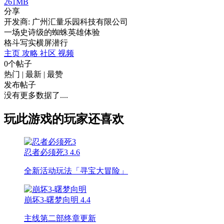
261MB
分享
开发商: 广州汇量乐园科技有限公司
一场史诗级的蜘蛛英雄体验
格斗
写实
横屏
潜行
主页
攻略
社区
视频
0个帖子
热门
|
最新
|
最赞
发布帖子
没有更多数据了....
玩此游戏的玩家还喜欢
忍者必须死3
4.6
全新活动玩法「寻宝大冒险」
崩坏3-曙梦向明
4.4
主线第二部终章更新