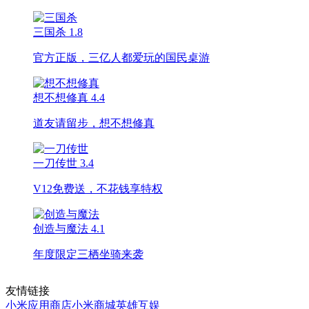
三国杀
1.8
官方正版，三亿人都爱玩的国民桌游
想不想修真
4.4
道友请留步，想不想修真
一刀传世
3.4
V12免费送，不花钱享特权
创造与魔法
4.1
年度限定三栖坐骑来袭
友情链接
小米应用商店
小米商城
英雄互娱