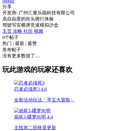
98MB
分享
开发商: 广州汇量乐园科技有限公司
高自由度的街头骑行体验
驾驶
写实
横屏
竞速
模拟
沙盒
主页
攻略
社区
视频
0个帖子
热门
|
最新
|
最赞
发布帖子
没有更多数据了....
玩此游戏的玩家还喜欢
忍者必须死3
4.6
全新活动玩法「寻宝大冒险」
崩坏3-曙梦向明
4.4
主线第二部终章更新