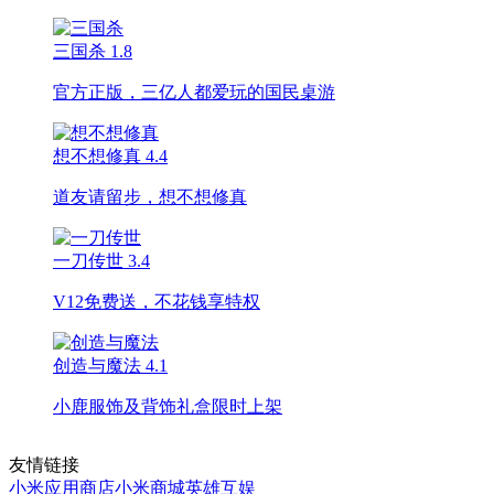
三国杀
1.8
官方正版，三亿人都爱玩的国民桌游
想不想修真
4.4
道友请留步，想不想修真
一刀传世
3.4
V12免费送，不花钱享特权
创造与魔法
4.1
小鹿服饰及背饰礼盒限时上架
友情链接
小米应用商店
小米商城
英雄互娱