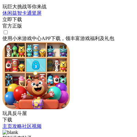
玩巨大挑战等你来战
休闲
益智
卡通
竖屏
立即下载
官方正版
使用小米游戏中心APP
下载
，领丰富游戏
福利
及
礼包
玩具反斗屋
下载
主页
攻略
社区
视频