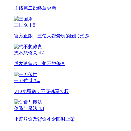
主线第二部终章更新
三国杀
1.8
官方正版，三亿人都爱玩的国民桌游
想不想修真
4.4
道友请留步，想不想修真
一刀传世
3.4
V12免费送，不花钱享特权
创造与魔法
4.1
小鹿服饰及背饰礼盒限时上架