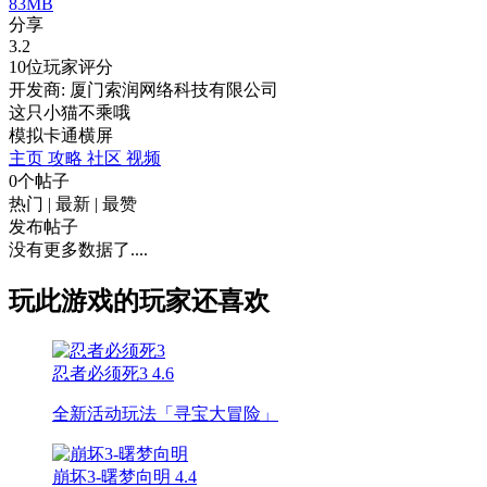
83MB
分享
3.2
10位玩家评分
开发商: 厦门索润网络科技有限公司
这只小猫不乘哦
模拟
卡通
横屏
主页
攻略
社区
视频
0个帖子
热门
|
最新
|
最赞
发布帖子
没有更多数据了....
玩此游戏的玩家还喜欢
忍者必须死3
4.6
全新活动玩法「寻宝大冒险」
崩坏3-曙梦向明
4.4