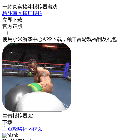
一款真实格斗模拟器游戏
格斗
写实
横屏
模拟
立即下载
官方正版
使用小米游戏中心APP
下载
，领丰富游戏
福利
及
礼包
拳击模拟器3D
下载
主页
攻略
社区
视频