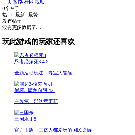
主页
攻略
社区
视频
0个帖子
热门
|
最新
|
最赞
发布帖子
没有更多数据了....
玩此游戏的玩家还喜欢
忍者必须死3
4.6
全新活动玩法「寻宝大冒险」
崩坏3-曙梦向明
4.4
主线第二部终章更新
三国杀
1.8
官方正版，三亿人都爱玩的国民桌游