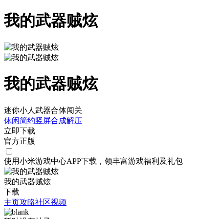
我的武器贼炫
我的武器贼炫
迷你小人武器合体闯关
休闲
简约
竖屏
合成
解压
立即下载
官方正版
使用小米游戏中心APP
下载
，领丰富游戏
福利
及
礼包
我的武器贼炫
下载
主页
攻略
社区
视频