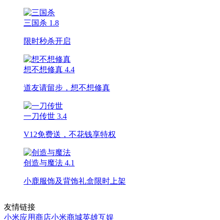
三国杀
1.8
限时秒杀开启
想不想修真
4.4
道友请留步，想不想修真
一刀传世
3.4
V12免费送，不花钱享特权
创造与魔法
4.1
小鹿服饰及背饰礼盒限时上架
友情链接
小米应用商店
小米商城
英雄互娱