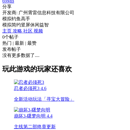
69MB
分享
开发商: 广州霄雷信息科技有限公司
模拟钓鱼高手
模拟
简约
竖屏
休闲
益智
主页
攻略
社区
视频
0个帖子
热门
|
最新
|
最赞
发布帖子
没有更多数据了....
玩此游戏的玩家还喜欢
忍者必须死3
4.6
全新活动玩法「寻宝大冒险」
崩坏3-曙梦向明
4.4
主线第二部终章更新