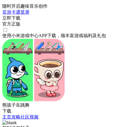
随时开启趣味音乐创作
音游
卡通
竖屏
立即下载
官方正版
使用小米游戏中心APP
下载
，领丰富游戏
福利
及
礼包
熊孩子在跳舞
下载
主页
攻略
社区
视频