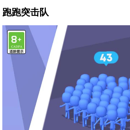
跑跑突击队