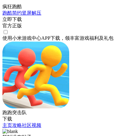
疯狂跑酷
跑酷
简约
竖屏
解压
立即下载
官方正版
使用小米游戏中心APP
下载
，领丰富游戏
福利
及
礼包
跑跑突击队
下载
主页
攻略
社区
视频