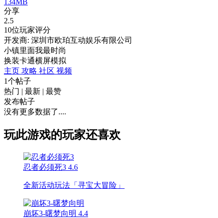
134MB
分享
2.5
10位玩家评分
开发商: 深圳市欧珀互动娱乐有限公司
小镇里面我最时尚
换装
卡通
横屏
模拟
主页
攻略
社区
视频
1个帖子
热门
|
最新
|
最赞
发布帖子
没有更多数据了....
玩此游戏的玩家还喜欢
忍者必须死3
4.6
全新活动玩法「寻宝大冒险」
崩坏3-曙梦向明
4.4