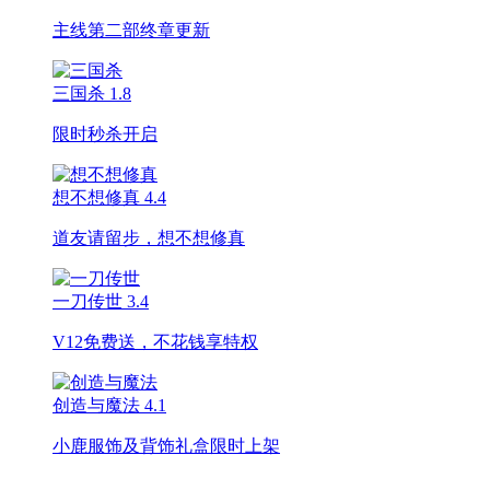
主线第二部终章更新
三国杀
1.8
限时秒杀开启
想不想修真
4.4
道友请留步，想不想修真
一刀传世
3.4
V12免费送，不花钱享特权
创造与魔法
4.1
小鹿服饰及背饰礼盒限时上架