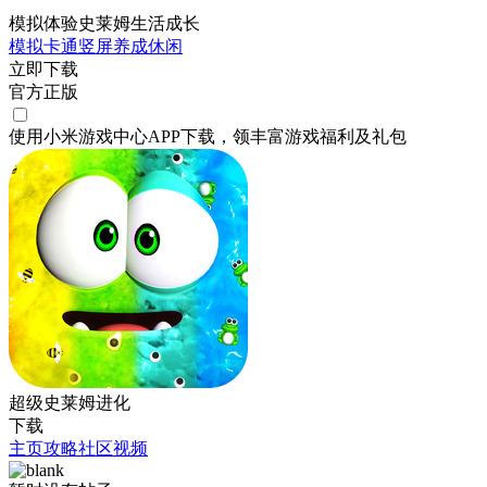
模拟体验史莱姆生活成长
模拟
卡通
竖屏
养成
休闲
立即下载
官方正版
使用小米游戏中心APP
下载
，领丰富游戏
福利
及
礼包
超级史莱姆进化
下载
主页
攻略
社区
视频