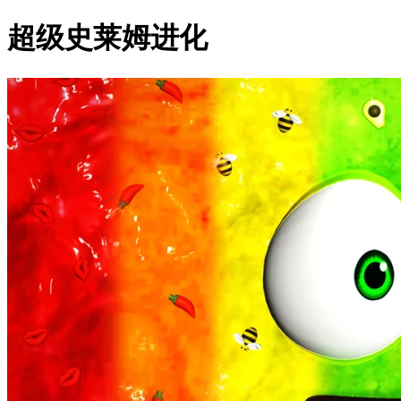
超级史莱姆进化