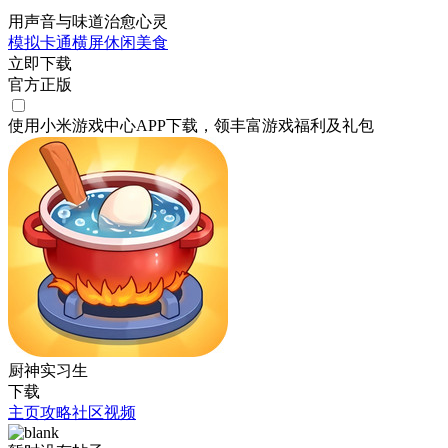
用声音与味道治愈心灵
模拟
卡通
横屏
休闲
美食
立即下载
官方正版
使用小米游戏中心APP
下载
，领丰富游戏
福利
及
礼包
厨神实习生
下载
主页
攻略
社区
视频