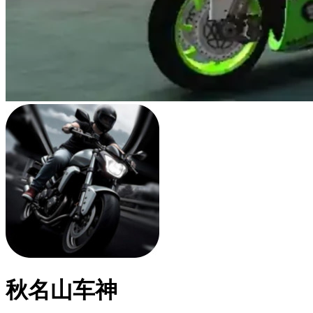
秋名山车神