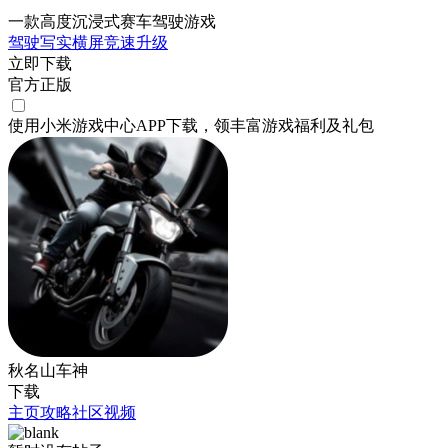
一款高度沉浸式赛车驾驶游戏‌
驾驶
写实
横屏
竞速
升级
立即下载
官方正版
使用小米游戏中心APP
下载
，领丰富游戏
福利
及
礼包
秋名山车神
下载
主页
攻略
社区
视频