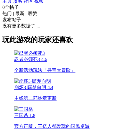
主页
攻略
社区
视频
0个帖子
热门
|
最新
|
最赞
发布帖子
没有更多数据了....
玩此游戏的玩家还喜欢
忍者必须死3
4.6
全新活动玩法「寻宝大冒险」
崩坏3-曙梦向明
4.4
主线第二部终章更新
三国杀
1.8
官方正版，三亿人都爱玩的国民桌游